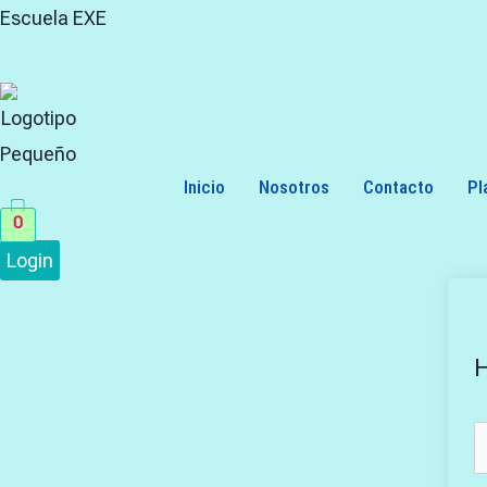
Skip
Search
Escuela EXE
to
for:
content
Inicio
Nosotros
Contacto
Pl
0
Login
H