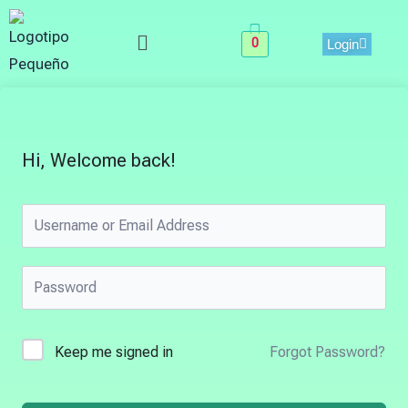
Skip
Menu
to
0
Login
content
Hi, Welcome back!
Keep me signed in
Forgot Password?