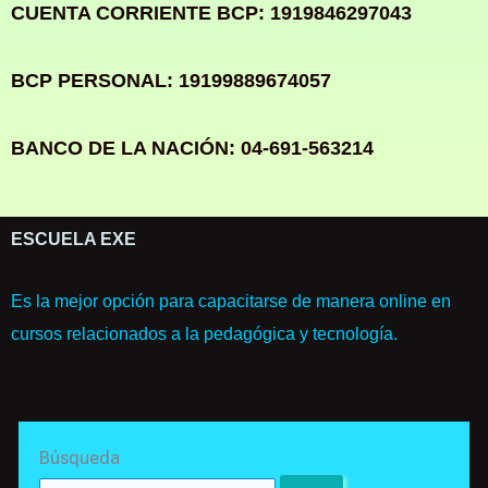
CUENTA CORRIENTE BCP: 1919846297043
BCP PERSONAL: 19199889674057
BANCO DE LA NACIÓN: 04-691-563214
ESCUELA EXE
Es la mejor opción para capacitarse de manera online en
cursos relacionados a la pedagógica y tecnología.
Search
Búsqueda
for: