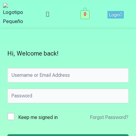
Skip
Menu
to
0
Login
content
Hi, Welcome back!
Keep me signed in
Forgot Password?