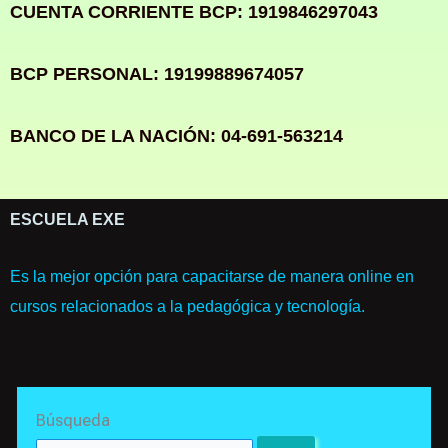
CUENTA CORRIENTE BCP: 1919846297043
BCP PERSONAL: 19199889674057
BANCO DE LA NACIÓN: 04-691-563214
ESCUELA EXE
Es la mejor opción para capacitarse de manera online en
cursos relacionados a la pedagógica y tecnología.
Search
Búsqueda
for: