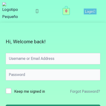
Skip
Menu
to
0
Login
content
Hi, Welcome back!
Keep me signed in
Forgot Password?