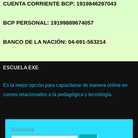
CUENTA CORRIENTE BCP: 1919846297043
BCP PERSONAL: 19199889674057
BANCO DE LA NACIÓN: 04-691-563214
ESCUELA EXE
Es la mejor opción para capacitarse de manera online en
cursos relacionados a la pedagógica y tecnología.
Search
Búsqueda
for: