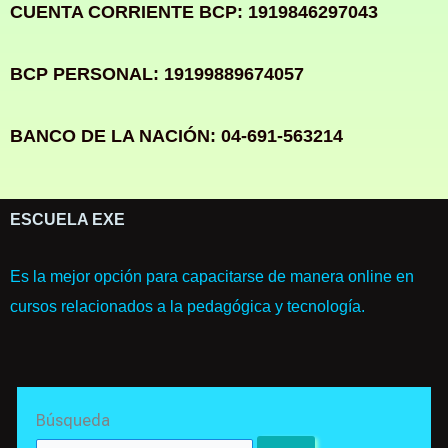
CUENTA CORRIENTE BCP: 1919846297043
BCP PERSONAL: 19199889674057
BANCO DE LA NACIÓN: 04-691-563214
ESCUELA EXE
Es la mejor opción para capacitarse de manera online en
cursos relacionados a la pedagógica y tecnología.
Search
Búsqueda
for: