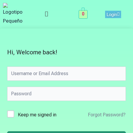
Skip
Menu
to
0
Login
content
Hi, Welcome back!
Keep me signed in
Forgot Password?