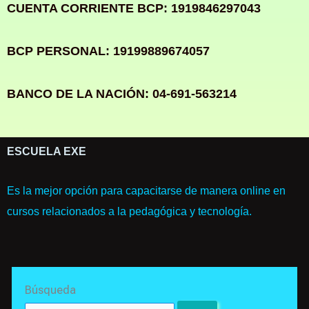
CUENTA CORRIENTE BCP: 1919846297043
BCP PERSONAL: 19199889674057
BANCO DE LA NACIÓN: 04-691-563214
ESCUELA EXE
Es la mejor opción para capacitarse de manera online en
cursos relacionados a la pedagógica y tecnología.
Search
Búsqueda
for: