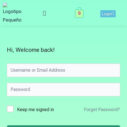
Skip
Menu
to
0
Login
content
Hi, Welcome back!
Keep me signed in
Forgot Password?