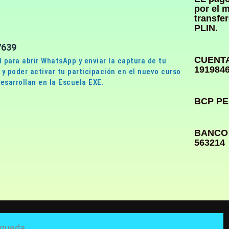
por el 
transfe
PLIN.
7639
CUENTA
í para abrir WhatsApp y enviar la captura de tu
191984
y poder activar tu participación en el nuevo curso
esarrollan en la Escuela EXE.
BCP PE
BANCO 
563214
rch
queda