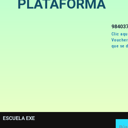
PLATAFORMA
98403
Clic aqu
Voucher 
que se d
ESCUELA EXE
Sea
Bús