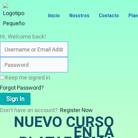
Skip
to
Inicio
Nosotros
Contacto
Pla
content
Hi, Welcome back!
Keep me signed in
Forgot Password?
Sign In
Don't have an account?
Register Now
NUEVO CURSO
EN LA