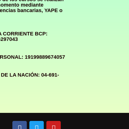
momento mediante
rencias bancarias, YAPE o
 CORRIENTE BCP:
6297043
RSONAL: 19199889674057
DE LA NACIÓN: 04-691-
F
T
Y
a
w
o