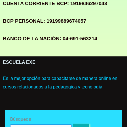
CUENTA CORRIENTE BCP: 1919846297043
BCP PERSONAL: 19199889674057
BANCO DE LA NACIÓN: 04-691-563214
ESCUELA EXE
Es la mejor opción para capacitarse de manera online en
cursos relacionados a la pedagógica y tecnología.
Search
Búsqueda
for: