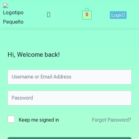
Skip
Menu
to
0
Login
content
Hi, Welcome back!
Keep me signed in
Forgot Password?