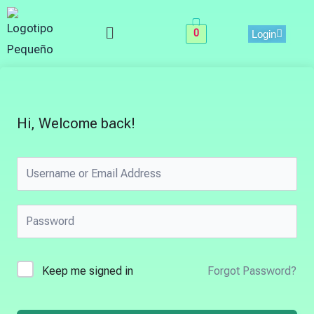
Skip
Menu
to
0
Login
content
Hi, Welcome back!
Keep me signed in
Forgot Password?