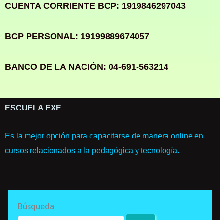
CUENTA CORRIENTE BCP: 1919846297043
BCP PERSONAL: 19199889674057
BANCO DE LA NACIÓN: 04-691-563214
ESCUELA EXE
Es la mejor opción para capacitarse de manera online en
cursos relacionados a la pedagógica y tecnología.
Search
Búsqueda
for: