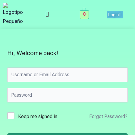
Skip
Menu
to
0
Login
content
Hi, Welcome back!
Keep me signed in
Forgot Password?