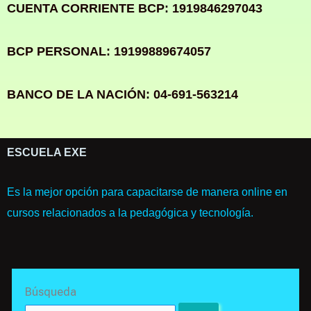
CUENTA CORRIENTE BCP: 1919846297043
BCP PERSONAL: 19199889674057
BANCO DE LA NACIÓN: 04-691-563214
ESCUELA EXE
Es la mejor opción para capacitarse de manera online en
cursos relacionados a la pedagógica y tecnología.
Search
Búsqueda
for: