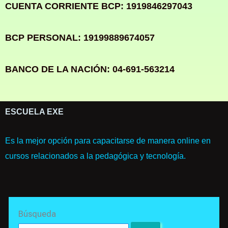
CUENTA CORRIENTE BCP: 1919846297043
BCP PERSONAL: 19199889674057
BANCO DE LA NACIÓN: 04-691-563214
ESCUELA EXE
Es la mejor opción para capacitarse de manera online en
cursos relacionados a la pedagógica y tecnología.
Search
Búsqueda
for: