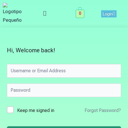
Skip
Menu
to
0
Login
content
Hi, Welcome back!
Keep me signed in
Forgot Password?