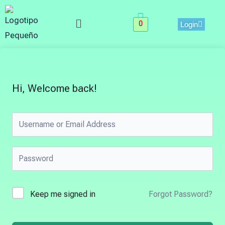
Skip
Menu
to
0
Login
content
Hi, Welcome back!
Keep me signed in
Forgot Password?