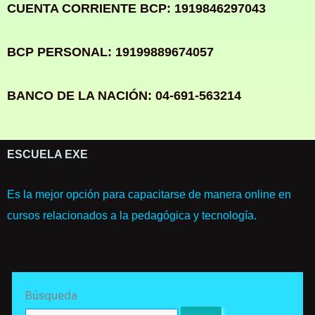
CUENTA CORRIENTE BCP: 1919846297043
BCP PERSONAL: 19199889674057
BANCO DE LA NACIÓN: 04-691-563214
ESCUELA EXE
Es la mejor opción para capacitarse de manera online en
cursos relacionados a la pedagógica y tecnología.
Search
Búsqueda
for: