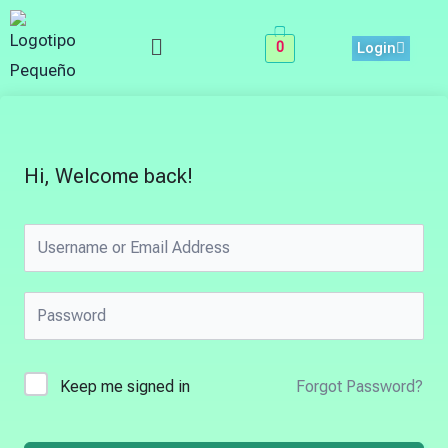
Skip
Menu
to
0
Login
content
Hi, Welcome back!
Keep me signed in
Forgot Password?