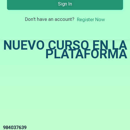
Sign In
Don't have an account?
Register Now
NUEVO CURSO EN LA
PLATAFORMA
984037639