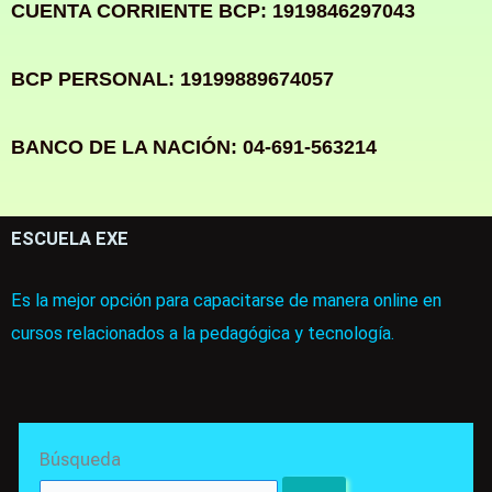
CUENTA CORRIENTE BCP: 1919846297043
BCP PERSONAL: 19199889674057
BANCO DE LA NACIÓN: 04-691-563214
ESCUELA EXE
Es la mejor opción para capacitarse de manera online en
cursos relacionados a la pedagógica y tecnología.
Search
Búsqueda
for: