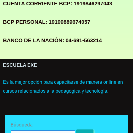
CUENTA CORRIENTE BCP: 1919846297043
BCP PERSONAL: 19199889674057
BANCO DE LA NACIÓN: 04-691-563214
ESCUELA EXE
Es la mejor opción para capacitarse de manera online en
cursos relacionados a la pedagógica y tecnología.
Search
Búsqueda
for: