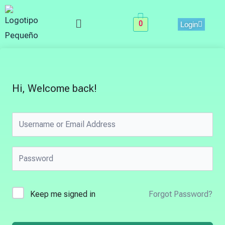
Skip
Menu
to
0
Login
content
Hi, Welcome back!
Keep me signed in
Forgot Password?