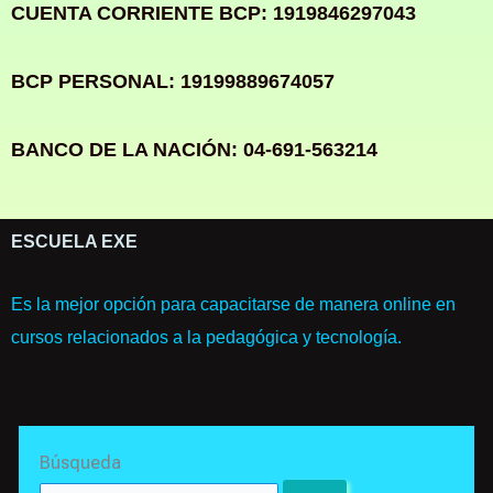
CUENTA CORRIENTE BCP: 1919846297043
BCP PERSONAL: 19199889674057
BANCO DE LA NACIÓN: 04-691-563214
ESCUELA EXE
Es la mejor opción para capacitarse de manera online en
cursos relacionados a la pedagógica y tecnología.
Search
Búsqueda
for: