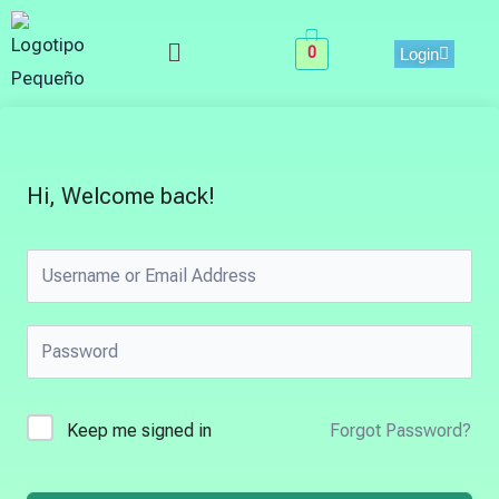
Skip
Menu
to
0
Login
content
Hi, Welcome back!
Keep me signed in
Forgot Password?