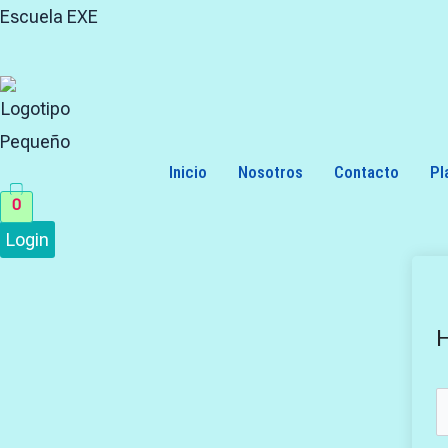
Skip
Search
Escuela EXE
to
for:
content
Inicio
Nosotros
Contacto
Pl
0
Login
H