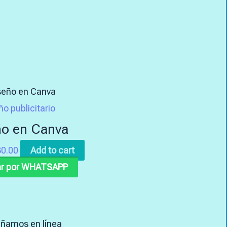
ño publicitario
ño en Canva
0.00
Add to cart
r por WHATSAPP