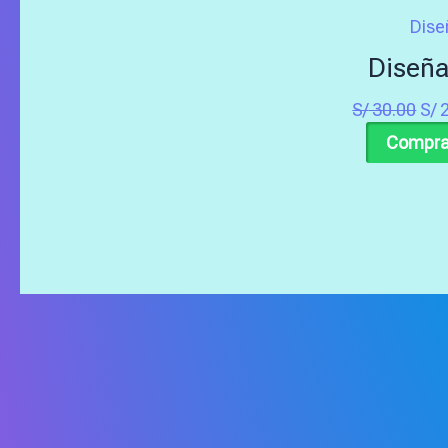
Dise
Diseña
S/
30.00
S/
2
Compra