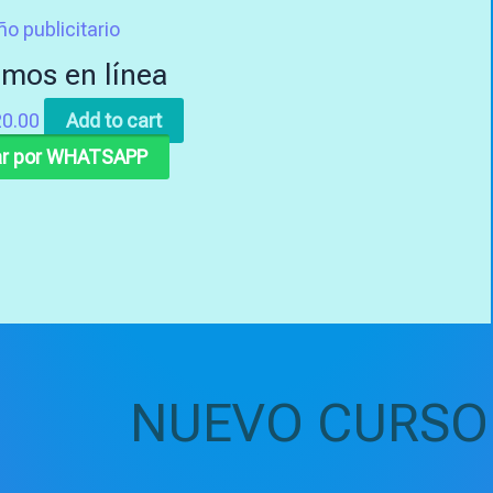
ño publicitario
mos en línea
0.00
Add to cart
r por WHATSAPP
NUEVO CURSO