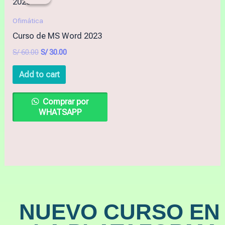
was:
is:
S/ 60.00.
S/ 30.00.
Ofimática
Curso de MS Word 2023
S/
60.00
S/
30.00
Add to cart
Comprar por
WHATSAPP
NUEVO CURSO EN