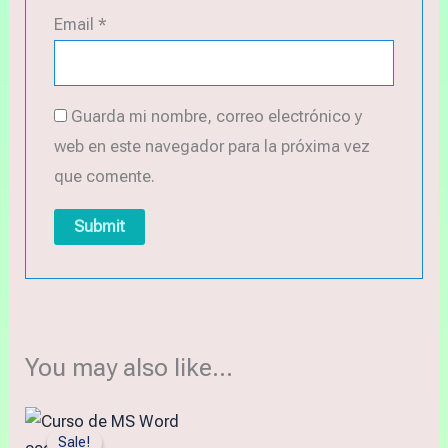
Email
*
Guarda mi nombre, correo electrónico y
web en este navegador para la próxima vez
que comente.
You may also like…
Original
Current
price
price
Sale!
Sale!