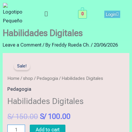
Skip
Menu
to
0
Login
content
Habilidades Digitales
Leave a Comment
/ By
Freddy Rueda Ch.
/
20/06/2026
Habilidades
Original
Current
Sale!
Digitales
price
price
quantity
Home
/
shop
/
Pedagogia
/ Habilidades Digitales
was:
is:
Pedagogia
Habilidades Digitales
S/ 150.00.
S/ 100.00.
S/
150.00
S/
100.00
Add to cart